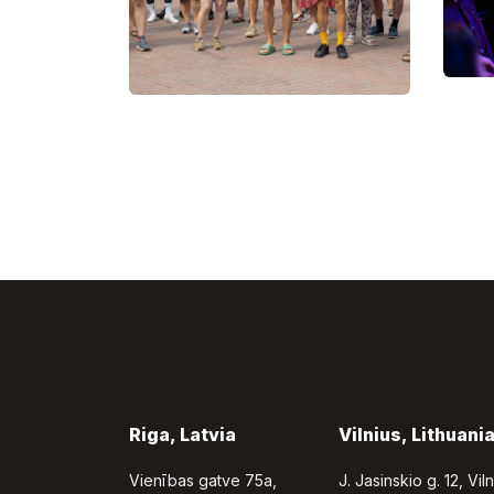
Riga, Latvia
Vilnius, Lithuani
Vienības gatve 75a,
J. Jasinskio g. 12, Vil