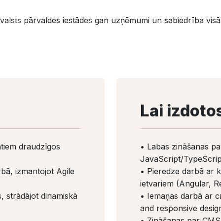
valsts pārvaldes iestādes gan uzņēmumi un sabiedrība visā
Lai izdoto
ntiem draudzīgos
• Labas zināšanas p
JavaScript/TypeScrip
bā, izmantojot Agile
• Pieredze darbā ar 
ietvariem (Angular, Re
, strādājot dinamiskā
• Iemaņas darbā ar c
and responsive desi
• Zināšanas par CMS