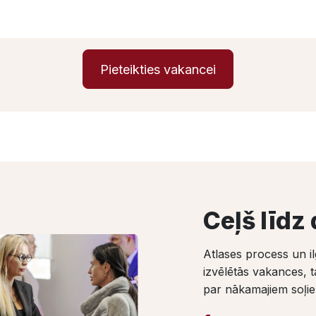
Pieteikties vakancei
Ceļš līdz
Atlases process un il
izvēlētās vakances, t
par nākamajiem soļi