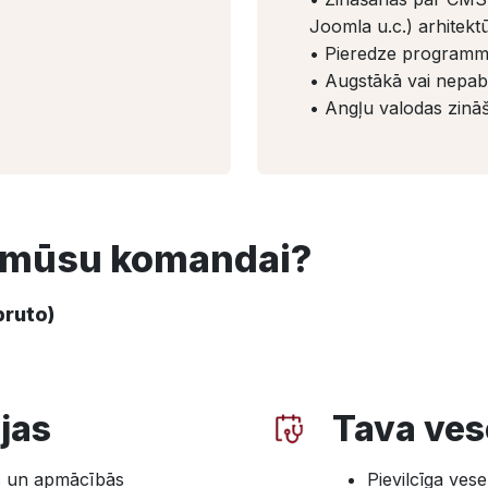
Joomla u.c.) arhitek
• Pieredze programmi
• Augstākā vai nepabe
• Angļu valodas zinā
s mūsu komandai?
bruto)
jas
Tava ves
s un apmācībās
Pievilcīga ves