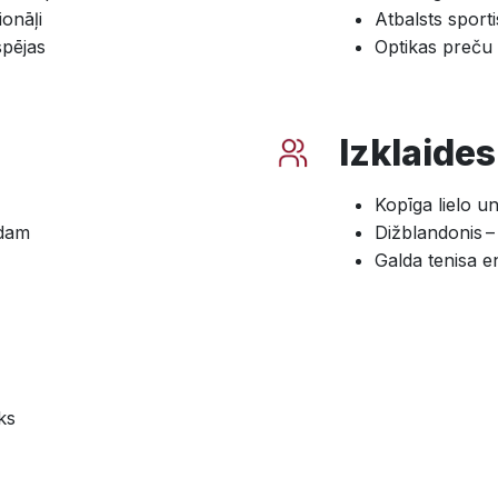
ionāļi
Atbalsts sport
spējas
Optikas preču
Izklaides
Kopīga lielo 
ēdam
Dižblandonis –
Galda tenisa en
ks