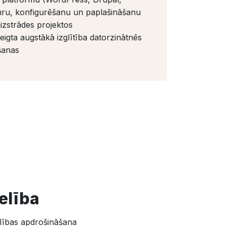
tūru, konfigurēšanu un paplašināšanu
zstrādes projektos
igta augstākā izglītība datorzinātnēs
šanas
elība
elības apdrošināšana