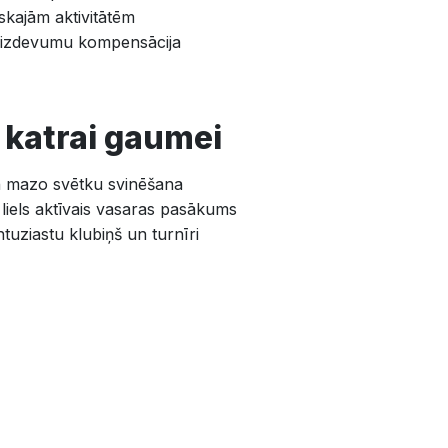
iskajām aktivitātēm
 izdevumu kompensācija
 katrai gaumei
un mazo svētku svinēšana
 liels aktīvais vasaras pasākums
tuziastu klubiņš un turnīri