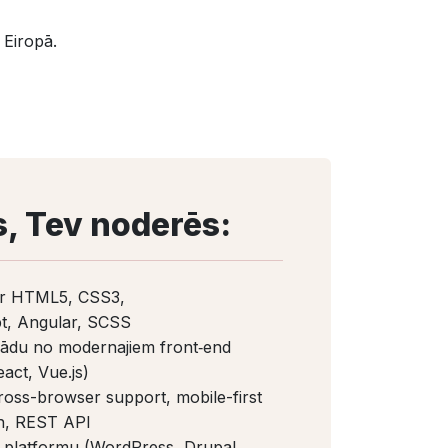
 Eiropā.
s, Tev noderēs:
ar HTML5, CSS3,
t, Angular, SCSS
kādu no modernajiem front‑end
act, Vue.js)
ross-browser support, mobile-first
gn, REST API
 platformu (WordPress, Drupal,