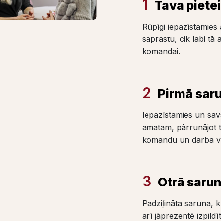
1
Tava piete
Rūpīgi iepazīstamies a
saprastu, cik labi tā
komandai.
2
Pirmā sar
Iepazīstamies un savs
amatam, pārrunājot t
komandu un darba vid
3
Otrā saru
Padziļināta saruna, 
arī jāprezentē izpildī