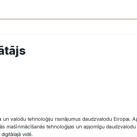
ātājs
ta un valodu tehnoloģiju risinājumus daudzvalodu Eiropai. A
iļās mašīnmācīšanās tehnoloģijas un apjomīgu daudzvalodu 
digitālajā vidē.