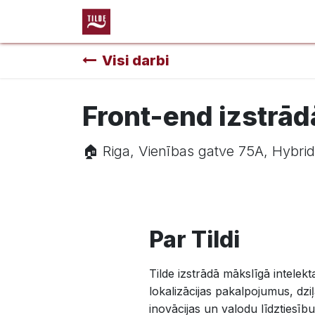
Skip to Content
Amati
Visi darbi
Front-end izstrād
🏠︎ Riga, Vienības gatve 75A, Hybrid
Par Tildi
Tilde izstrādā mākslīgā intelek
lokalizācijas pakalpojumus, dz
inovācijas un valodu līdztiesību 