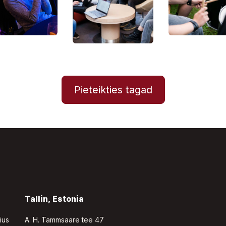
Pieteikties tagad
a
Tallin, Estonia
nius
A. H. Tammsaare tee 47