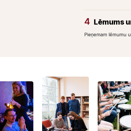
4
Lēmums un
Pieņemam lēmumu un 