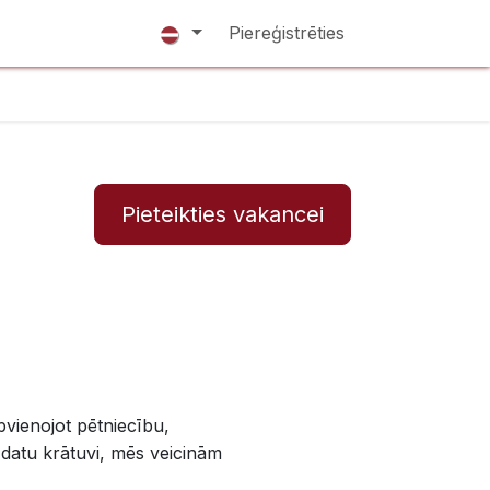
Piereģistrēties
Pieteikties vakancei
pvienojot pētniecību,
datu krātuvi, mēs veicinām